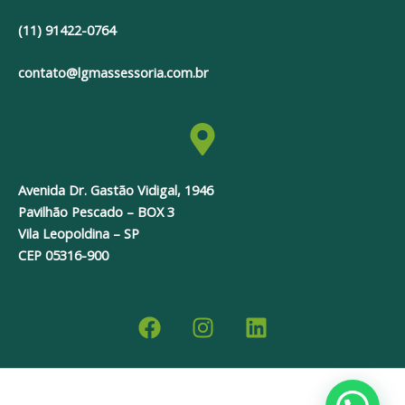
(11) 91422-0764
contato@lgmassessoria.com.br
Avenida Dr. Gastão Vidigal, 1946
Pavilhão Pescado – BOX 3
Vila Leopoldina – SP
CEP 05316-900
F
I
L
a
n
i
c
s
n
e
t
k