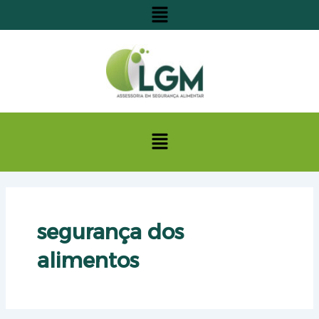
Menu
Ir
para
o
conteúdo
Menu
segurança dos
alimentos